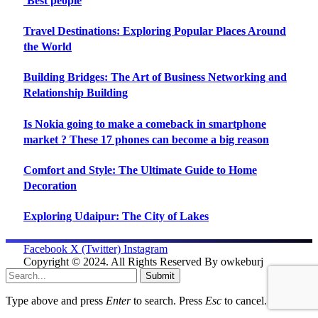
‘Best people
Travel Destinations: Exploring Popular Places Around
the World
Building Bridges: The Art of Business Networking and
Relationship Building
Is Nokia going to make a comeback in smartphone
market ? These 17 phones can become a big reason
Comfort and Style: The Ultimate Guide to Home
Decoration
Exploring Udaipur: The City of Lakes
Facebook
X (Twitter)
Instagram
Copyright © 2024. All Rights Reserved By owkeburj
Submit
Type above and press
Enter
to search. Press
Esc
to cancel.