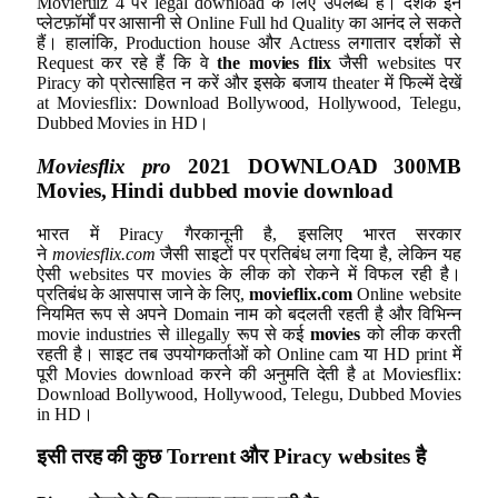
Movierulz 4 पर legal download के लिए उपलब्ध हैं। दर्शक इन
प्लेटफ़ॉर्मों पर आसानी से Online Full hd Quality का आनंद ले सकते
हैं। हालांकि, Production house और Actress लगातार दर्शकों से
Request कर रहे हैं कि वे
the movies
flix
जैसी websites पर
Piracy को प्रोत्साहित न करें और इसके बजाय theater में फिल्में देखें
at Moviesflix: Download Bollywood, Hollywood, Telegu,
Dubbed Movies in HD।
Moviesflix pro
2
021 DOWNLOAD 300MB
Movies, Hindi
dubbed movie download
भारत में Piracy गैरकानूनी है, इसलिए भारत सरकार
ने
moviesflix.com
जैसी साइटों पर प्रतिबंध लगा दिया है, लेकिन यह
ऐसी websites पर movies के लीक को रोकने में विफल रही है।
प्रतिबंध के आसपास जाने के लिए,
movieflix.com
Online website
नियमित रूप से अपने Domain नाम को बदलती रहती है और विभिन्न
movie industries से illegally रूप से कई
movies
को लीक करती
रहती है। साइट तब उपयोगकर्ताओं को Online cam या HD print में
पूरी Movies download करने की अनुमति देती है at Moviesflix:
Download Bollywood, Hollywood, Telegu, Dubbed Movies
in HD।
इसी तरह की कुछ
Torrent
और
Piracy websites
है