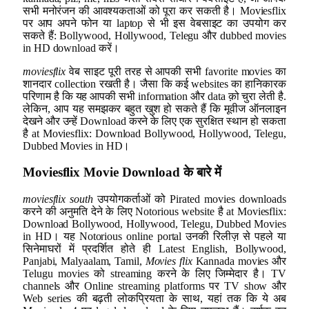
सभी मनोरंजन की आवश्यकताओं को पूरा कर सकती है। Moviesflix
पर आप अपने फोन या laptop से भी इस वेबसाइट का उपयोग कर
सकते हैं: Bollywood, Hollywood, Telegu और dubbed movies
in HD download करें।
moviesflix
वेब साइट पूरी तरह से आपकी सभी favorite movies का
शानदार collection रखती है। जैसा कि कई websites का हानिकारक
परिणाम है कि यह आपकी सभी information और data क़ो चुरा लेती है.
लेकिन, आप यह समझकर बहुत खुश हो सकते हैं कि मूवीज ऑनलाइन
देखने और उन्हें Download करने के लिए एक सुरक्षित स्थान हो सकता
है at Moviesflix: Download Bollywood, Hollywood, Telegu,
Dubbed Movies in HD।
Moviesflix Movie Download
के बारे में
moviesflix south
उपयोगकर्ताओं को Pirated movies downloads
करने की अनुमति देने के लिए Notorious website है at Moviesflix:
Download Bollywood, Hollywood, Telegu, Dubbed Movies
in HD। यह Notorious online portal उनकी रिलीज़ से पहले या
सिनेमाघरों में प्रदर्शित होते ही Latest English, Bollywood,
Panjabi, Malyaalam, Tamil,
Movies flix
Kannada movies और
Telugu movies को streaming करने के लिए जिम्मेदार है। TV
channels और Online streaming platforms पर TV show और
Web series की बढ़ती लोकप्रियता के साथ, यहां तक कि ये अब