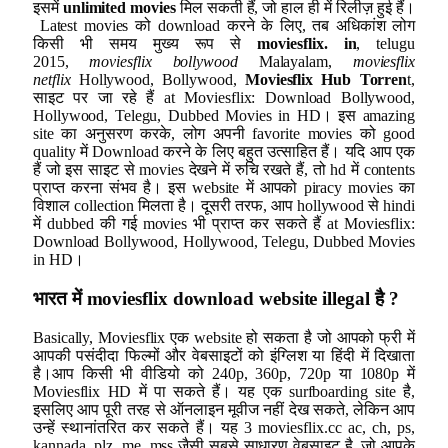
इसमें
unlimited movies
मिल सकती हैं, जो हाल ही में रिलीज़ हुई हैं।
Latest movies को download करने के लिए, तब अधिकांश लोग
किसी भी समय मुख्य रूप से
moviesflix. in
, telugu
2015,
moviesflix bollywood
Malayalam,
moviesflix
netflix
Hollywood, Bollywood,
Moviesflix Hub Torren
t,
साइट पर जा रहे हैं at Moviesflix: Download Bollywood,
Hollywood, Telegu, Dubbed Movies in HD। इस amazing
site का अनुसरण करके, लोग अपनी favorite movies को good
quality में Download करने के लिए बहुत उत्साहित हैं। यदि आप एक
हैं जो इस साइट से movies देखने में रुचि रखते हैं, तो hd में contents
प्राप्त करना संभव है। इस website में आपको piracy movies का
विशाल collection मिलता है। दूसरी तरफ, आप hollywood से hindi
में dubbed की गई movies भी प्राप्त कर सकते हैं at Moviesflix:
Download Bollywood, Hollywood, Telegu, Dubbed Movies
in HD।
भारत में
moviesflix download
website illegal
है
?
Basically, Moviesflix एक website हो सकता है जो आपको फ्री में
आपकी पसंदीदा फिल्मों और वेबसाइटों को इंग्लिश या हिंदी में दिखाता
है।आप किसी भी वीडियो को 240p, 360p, 720p या 1080p में
Moviesflix HD में पा सकते हैं। यह एक surfboarding site है,
इसलिए आप पूरी तरह से ऑनलाइन मूवीज नहीं देख सकते, लेकिन आप
उन्हें स्थानांतरित कर सकते हैं। यह 3 moviesflix.cc ac, ch, ps,
kannada, plz, me, mss जैसी सबसे साधारण वेबसाइट है, जो आपके