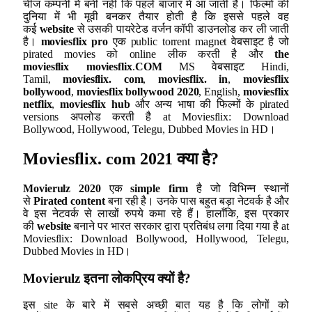
चीज कम्पनी में बनी नहीं कि पहले बाजार में आ जाती है। फिल्मों की
दुनिया में भी मूवी बनकर तैयार होती है कि इससे पहले वह
कई
website
से उसकी पायरेटेड वर्जन कॉपी डाउनलोड कर ली जाती
है।
moviesflix pro
एक public torrent magnet वेबसाइट है जो
pirated movies को online लीक करती है और
the
moviesflix
moviesflix
.
COM
MS वेबसाइट Hindi,
Tamil,
moviesflix. com
,
moviesflix. in
,
moviesflix
bollywood
,
moviesflix bollywood 2020
, English,
moviesflix
netflix
,
moviesflix hub
और अन्य भाषा की फिल्मों के pirated
versions अपलोड करती है at Moviesflix: Download
Bollywood, Hollywood, Telegu, Dubbed Movies in HD।
Moviesflix. com
2021
क्या है
?
Movierulz 2020
एक
simple firm
है जो विभिन्न स्थानों
से
Pirated content
बना रही है। उनके पास बहुत बड़ा नेटवर्क है और
वे इस नेटवर्क से लाखों रुपये कमा रहे हैं। हालाँकि, इस प्रकार
की
website
बनाने पर भारत सरकार द्वारा प्रतिबंध लगा दिया गया है at
Moviesflix: Download Bollywood, Hollywood, Telegu,
Dubbed Movies in HD।
Movierulz
इतना लोकप्रिय क्यों है
?
इस site के बारे में सबसे अच्छी बात यह है कि लोगों को