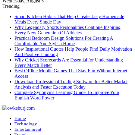
Wednesday, August 5
Trending
Smart Kitchen Habits That Help Create Tasty Homemade
Meals Every Single Day
Why Legendary Sports Personalities Continue Inspiring
Every New Generation Of Athletes
Practical Bedroom Design Solutions For Creating A
Comfortable And Stylish Home
How Inspirational Quotes Help People Find Daily Motivation
And Positive Thinking
Why Cricket Scorecards Are Essential for Understanding
Every Match Better
Best Offline Mobile Games That Stay Fun Without Internet
Access
Download Professional Trading Software for Better Market
Analysis and Faster Execution Today
Complete Synonyms Learning Guide To Improve Your
English Word Power
Home
Technology
Entertainment
Travel