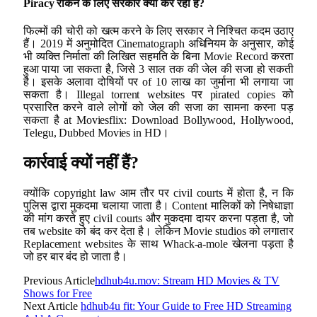
Piracy
रोकने के लिए सरकार क्या कर रही है
?
फिल्मों की चोरी को खत्म करने के लिए सरकार ने निश्चित कदम उठाए
हैं। 2019 में अनुमोदित Cinematograph अधिनियम के अनुसार, कोई
भी व्यक्ति निर्माता की लिखित सहमति के बिना Movie Record करता
हुआ पाया जा सकता है, जिसे 3 साल तक की जेल की सजा हो सकती
है। इसके अलावा दोषियों पर of 10 लाख का जुर्माना भी लगाया जा
सकता है। Illegal torrent websites पर pirated copies को
प्रसारित करने वाले लोगों को जेल की सजा का सामना करना पड़
सकता है at Moviesflix: Download Bollywood, Hollywood,
Telegu, Dubbed Movies in HD।
कार्रवाई क्यों नहीं हैं
?
क्योंकि copyright law आम तौर पर civil courts में होता है, न कि
पुलिस द्वारा मुकदमा चलाया जाता है। Content मालिकों को निषेधाज्ञा
की मांग करते हुए civil courts और मुकदमा दायर करना पड़ता है, जो
तब website को बंद कर देता है। लेकिन Movie
studios को लगातार
Replacement websites के साथ Whack-a-mole खेलना पड़ता है
जो हर बार बंद हो जाता है।
Previous Article
hdhub4u.mov: Stream HD Movies & TV
Shows for Free
Next Article
hdhub4u fit: Your Guide to Free HD Streaming